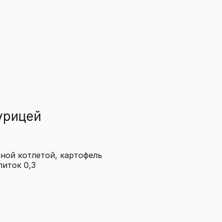
урицей
иной котлетой, картофель
питок 0,3