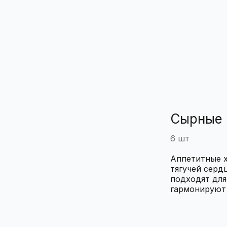
Сырные 
6 шт
Аппетитные х
тягучей серд
подходят для
гармонируют