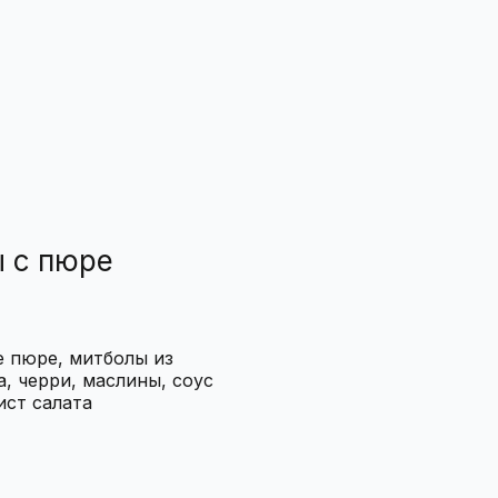
 с пюре
 пюре, митболы из
а, черри, маслины, соус
ист салата