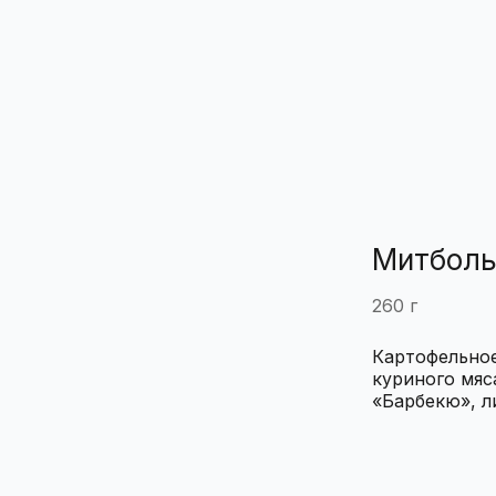
Митболы
260 г
Картофельное
куриного мяс
«Барбекю», л